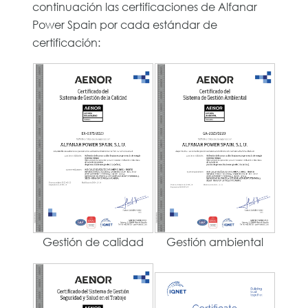
continuación las certificaciones de Alfanar
Ética
Power Spain por cada estándar de
certificación:
y
Compliance
Sistema
Integrado
de
Gestión
Gestión de calidad
Gestión ambiental
EN
ES