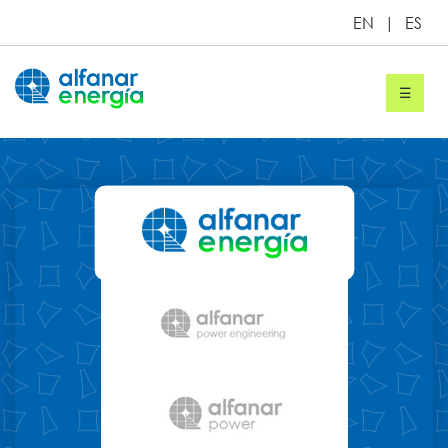
EN
|
ES
☰
Proyectos
Servicios
Sobre
Alfanar
Energía